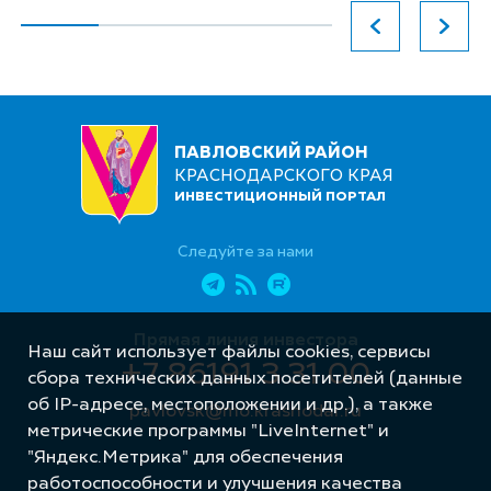
ПАВЛОВСКИЙ РАЙОН
КРАСНОДАРСКОГО КРАЯ
ИНВЕСТИЦИОННЫЙ ПОРТАЛ
Следуйте за нами
Прямая линия инвестора
Наш сайт использует файлы cookies, сервисы
+7 86191 3 31 00
сбора технических данных посетителей (данные
об IP-адресе, местоположении и др.), а также
pavlovsk@mo.krasnodar.ru
метрические программы "LiveInternet" и
"Яндекс.Метрика" для обеспечения
работоспособности и улучшения качества