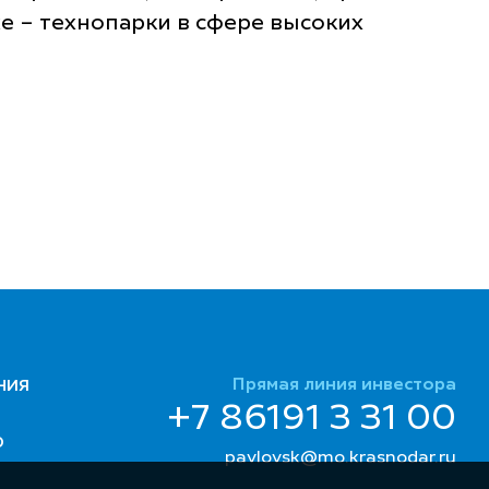
е – технопарки в сфере высоких
Прямая линия инвестора
НИЯ
+7 86191 3 31 00
Ю
pavlovsk@mo.krasnodar.ru