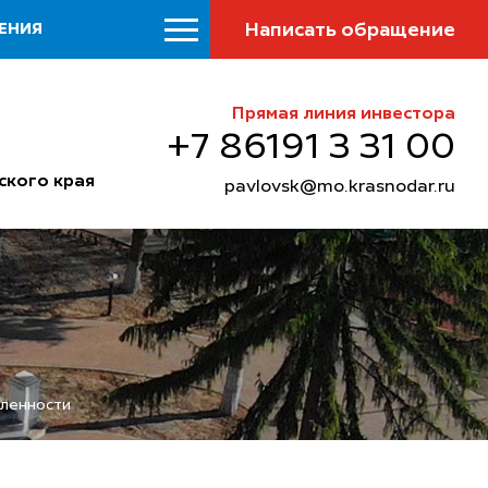
Написать обращение
ЕНИЯ
Прямая линия инвестора
+7 86191 3 31 00
ского края
pavlovsk@mo.krasnodar.ru
шленности