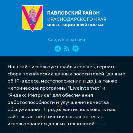
ПАВЛОВСКИЙ РАЙОН
КРАСНОДАРСКОГО КРАЯ
ИНВЕСТИЦИОННЫЙ ПОРТАЛ
Следуйте за нами
Прямая линия инвестора
Наш сайт использует файлы cookies, сервисы
+7 86191 3 31 00
сбора технических данных посетителей (данные
об IP-адресе, местоположении и др.), а также
pavlovsk@mo.krasnodar.ru
метрические программы "LiveInternet" и
"Яндекс.Метрика" для обеспечения
работоспособности и улучшения качества
обслуживания. Продолжая использовать наш
сайт, вы автоматически соглашаетесь с
использованием данных технологий.
Разработка сайта – Интернет-Имидж