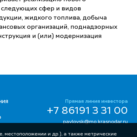
м следующих сфер и видов
дукции, жидкого топлива, добыча
нансовых организаций, поднадзорных
нструкция и (или) модернизация
Прямая линия инвестора
НИЯ
+7 86191 3 31 00
Ю
pavlovsk@mo.krasnodar.ru
, местоположении и др.), а также метрические