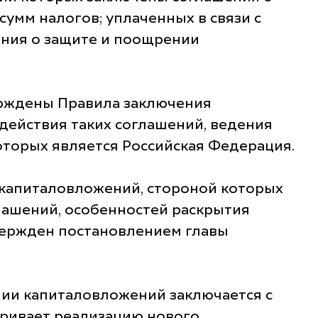
умм налогов; уплаченных в связи с
ения о защите и поощрении
ерждены Правила заключения
действия таких соглашений, ведения
оторых является Российская Федерация.
 капиталовложений, стороной которых
лашений, особенностей раскрытия
вержден постановлением главы
нии капиталовложений заключается с
тривает реализацию нового