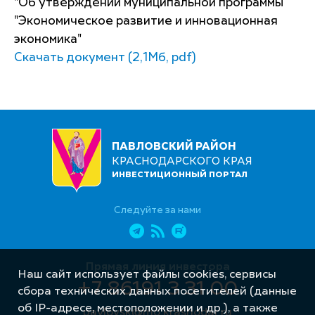
"Об утверждении муниципальной программы
"Экономическое развитие и инновационная
экономика"
Скачать документ (2,1Мб, pdf)
ПАВЛОВСКИЙ РАЙОН
КРАСНОДАРСКОГО КРАЯ
ИНВЕСТИЦИОННЫЙ ПОРТАЛ
Следуйте за нами
Прямая линия инвестора
Наш сайт использует файлы cookies, сервисы
+7 86191 3 31 00
сбора технических данных посетителей (данные
об IP-адресе, местоположении и др.), а также
pavlovsk@mo.krasnodar.ru