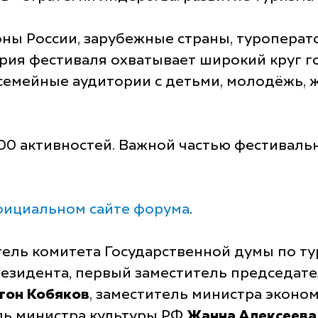
ны России, зарубежные страны, туроперат
ория фестиваля охватывает широкий круг г
семейные аудитории с детьми, молодёжь, ж
500 активностей. Важной частью фестиваль
ициальном сайте форума
.
тель комитета Государственной думы по ту
президента, первый заместитель председат
тон Кобяков
, заместитель министра эконо
ель министра культуры РФ
Жанна Алексеева