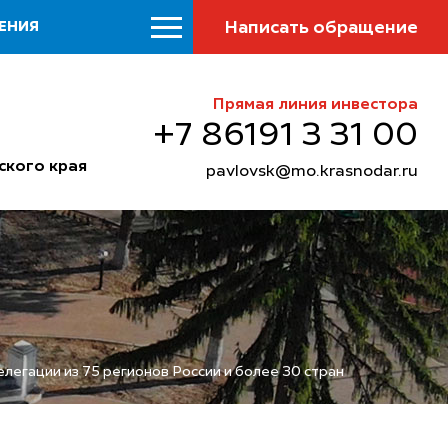
Написать обращение
ЕНИЯ
Прямая линия инвестора
+7 86191 3 31 00
ского края
pavlovsk@mo.krasnodar.ru
егации из 75 регионов России и более 30 стран