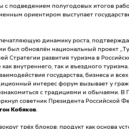
ы с подведением полугодовых итогов рабо
еменным ориентиром выступает государств
печатляющую динамику роста, подтверждая
сии был обновлён национальный проект „Т
ей Стратегии развития туризма в Российск
как внутреннего, так и въездного туризма.
аимодействия государства, бизнеса и всех
адиционный интерес форум вызывает у граж
познакомиться с традициями и обычаями. В 
еркнул советник Президента Российской Ф
тон Кобяков
.
круг трёх блоков: продукт как основа ус