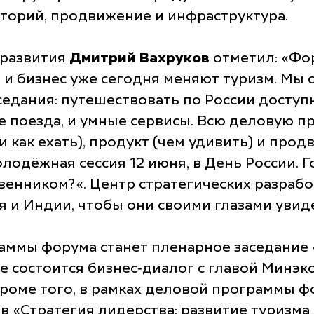
торий, продвижение и инфраструктура.
 развития
Дмитрий Вахруков
отметил:
«Фор
о и бизнес уже сегодня меняют туризм. Мы 
едания: путешествовать по России доступн
ые поезда, и умные сервисы. Всю деловую п
и как ехать), продукт (чем удивить) и прод
олодёжная сессия 12 июня, в День России. 
твенником?«. Центр стратегических разраб
ая и Индии, чтобы они своими глазами ув
ммы форума станет пленарное заседание 
же состоится бизнес‑диалог с главой Минэ
Кроме того, в рамках деловой программы 
 «Стратегия лидерства: развитие туризма 