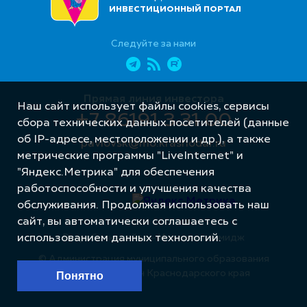
ИНВЕСТИЦИОННЫЙ ПОРТАЛ
Следуйте за нами
Прямая линия инвестора
Наш сайт использует файлы cookies, сервисы
+7 86191 3 31 00
сбора технических данных посетителей (данные
об IP-адресе, местоположении и др.), а также
pavlovsk@mo.krasnodar.ru
метрические программы "LiveInternet" и
"Яндекс.Метрика" для обеспечения
работоспособности и улучшения качества
обслуживания. Продолжая использовать наш
сайт, вы автоматически соглашаетесь с
Разработка сайта – Интернет-Имидж
использованием данных технологий.
© Администрация муниципального образования
Павловский район Краснодарского края
Понятно