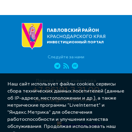
ПАВЛОВСКИЙ РАЙОН
КРАСНОДАРСКОГО КРАЯ
ИНВЕСТИЦИОННЫЙ ПОРТАЛ
Следуйте за нами
Прямая линия инвестора
Наш сайт использует файлы cookies, сервисы
+7 86191 3 31 00
сбора технических данных посетителей (данные
об IP-адресе, местоположении и др.), а также
pavlovsk@mo.krasnodar.ru
метрические программы "LiveInternet" и
"Яндекс.Метрика" для обеспечения
работоспособности и улучшения качества
обслуживания. Продолжая использовать наш