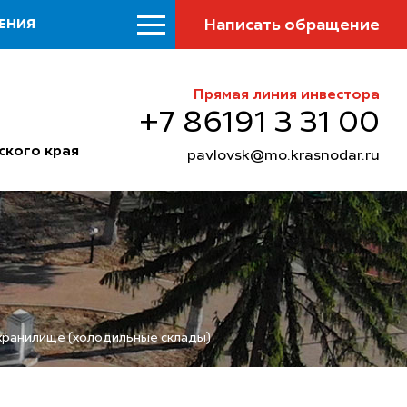
Написать обращение
ЕНИЯ
Прямая линия инвестора
+7 86191 3 31 00
ского края
pavlovsk@mo.krasnodar.ru
ранилище (холодильные склады)