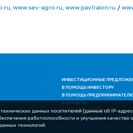
o.ru
,
www.sev-agro.ru
,
www.pavlraion.ru
/
www
ИНВЕСТИЦИОННЫЕ ПРЕДЛОЖЕ
В ПОМОЩЬ ИНВЕСТОРУ
В ПОМОЩЬ ПРЕДПРИНИМАТЕЛ
КОНТАКТЫ
ПОЛЕЗНЫЕ ССЫЛКИ
 технических данных посетителей (данные об IP-адресе
обеспечения работоспособности и улучшения качества 
данных технологий.