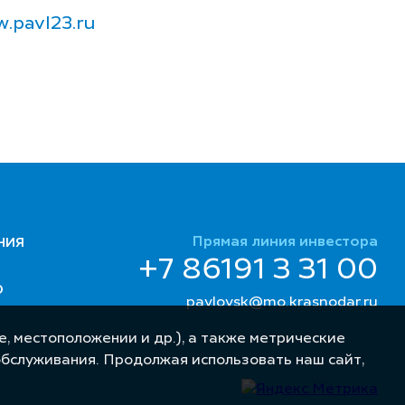
.pavl23.ru
Прямая линия инвестора
НИЯ
+7 86191 3 31 00
Ю
pavlovsk@mo.krasnodar.ru
, местоположении и др.), а также метрические
обслуживания. Продолжая использовать наш сайт,